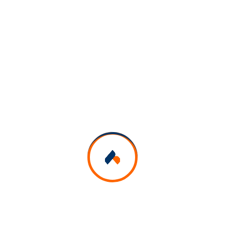
29 janvier 2025
Cité de la culture Tunis
09:30
-
17:00
Programme
Lire Plus