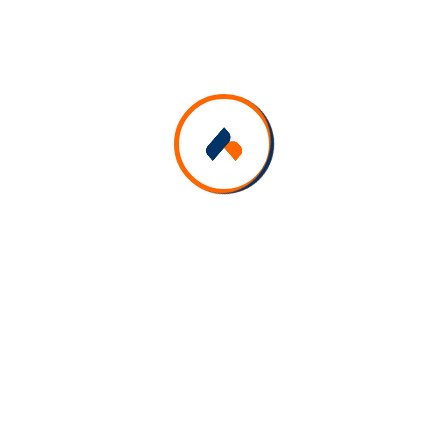
15:30 - 16:30
Salle Sofie El Golli
Workshop 7
2025-01-29
Immigrer au Québec pour y faire affaire Vous
souhaitez réaliser un projet d’affaires au Québec ?
Des conseillers du Ministère de l’Immigration, de
la