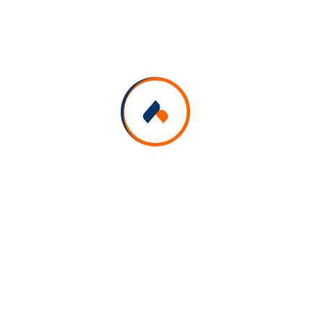
14:30 – 15:30
Salle Sofie El Golli
Workshop 6
2025-01-29
Design thinking: Approche de l’innovation Le
Design Thinking est un processus de conception
itératif et centré sur l’utilisateur qui vise à résoudre
les problèmes