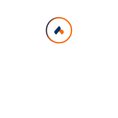
Hall RDC des expositions
Workshop 10
2025-01-29
ايجا نحكيو مبادر ذاتي C’est un workshop pour
informer et sensibiliser sur le statut de l'auto-
entrepreneur